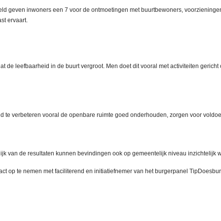
deld geven inwoners een 7 voor de ontmoetingen met buurtbewoners, voorzieningen 
st ervaart.
 de leefbaarheid in de buurt vergroot. Men doet dit vooral met activiteiten gericht
e verbeteren vooral de openbare ruimte goed onderhouden, zorgen voor voldoende
elijk van de resultaten kunnen bevindingen ook op gemeentelijk niveau inzichtelijk
tact op te nemen met faciliterend en initiatiefnemer van het burgerpanel TipDoes