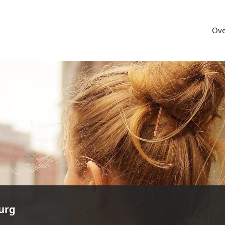
Ove
urg