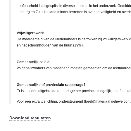
Leefbaarheid is uitgespltst in diverse thema’s in het onderzoek. Gemid
Limburg en Zuid-Holland minder tevreden is over de veiligheid en overla
Vrijwilligerswerk
De meerderheid van de Nederlanders is betrokken bij vrijwilligerswerk dat
en het schoonhouden van de buurt (19%).
Gemeentelijk beleid
Volgens inwoners van Nederland moeten gemeenten om de leefbaarheid t
Gemeentelijke of provinciale rapportage?
Er is ook een uitgebreide rapportage per provincie mogelijk, en afhank
Voor een extra toelichting, ondersteunend (beeld)materiaal gelieve con
Download resultaten