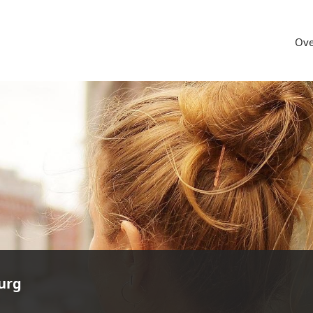
Ove
urg